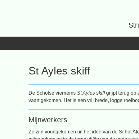
Spring
naar
inhoud
Str
St Ayles skiff
De Schotse vierriems
St Ayles skiff
grijpt terug op 
vaart gekomen. Het is een vrij brede, logge roeiboo
Mijnwerkers
Ze zijn voortgekomen uit het idee van de Schot Ale