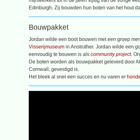
mijnwerkers tot in de jaren vijftig van de vorige e
Edinburgh. Zij bouwden hun boten van het hout dat
Bouwpakket
Jordan wilde een boot bouwen met een groep mens
Visserijmuseum
in Anstruther. Jordan wilde een go
eenvoudig te bouwen is als
community project
. O
De boten worden als bouwpakket geleverd door Al
Cornwall, gevestigd is.
Het bleek al snel een succes en nu varen er
honde