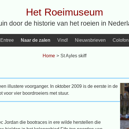
Het Roeimuseum
uin door de historie van het roeien in Neder
Entree
Naar de zalen
Vind!
Nieuwsbrieven
Colofon
Home
>
St Ayles skiff
een illustere voorganger. In oktober 2009 is de eerste in de
t voor vier boordroeiers met stuur.
c Jordan die bootraces in ere wilde herstellen die