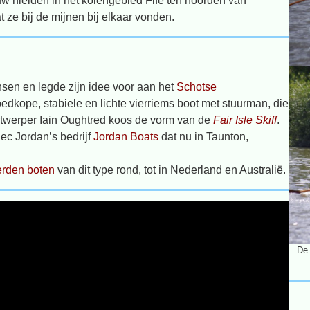
euw hielden in het kolengebied Fife ten noorden van
 ze bij de mijnen bij elkaar vonden.
en en legde zijn idee voor aan het
Schotse
edkope, stabiele en lichte vierriems boot met stuurman, die
ntwerper Iain Oughtred koos de vorm van de
Fair Isle Skiff
.
ec Jordan’s bedrijf
Jordan Boats
dat nu in Taunton,
rden boten
van dit type rond, tot in Nederland en Australië.
De 