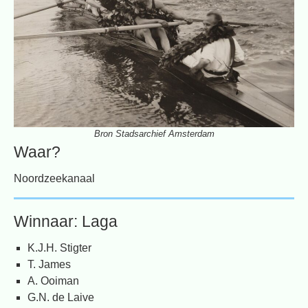
Bron Stadsarchief Amsterdam
Waar?
Noordzeekanaal
Winnaar: Laga
K.J.H. Stigter
T. James
A. Ooiman
G.N. de Laive