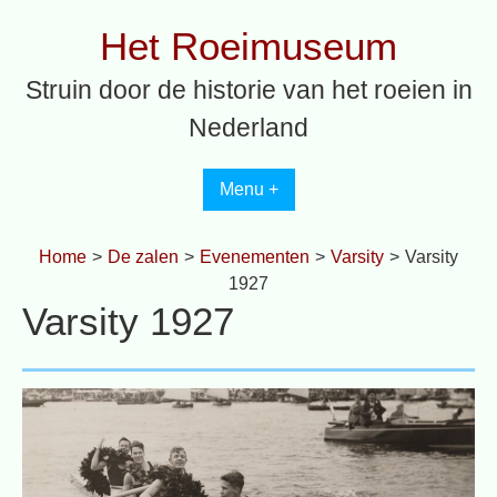
Spring
Het Roeimuseum
naar
inhoud
Struin door de historie van het roeien in
Nederland
Menu +
Home
>
De zalen
>
Evenementen
>
Varsity
>
Varsity
1927
Varsity 1927