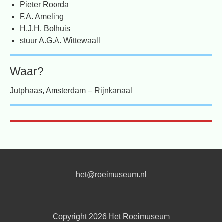
Pieter Roorda
F.A. Ameling
H.J.H. Bolhuis
stuur A.G.A. Wittewaall
Waar?
Jutphaas, Amsterdam – Rijnkanaal
het@roeimuseum.nl
Copyright 2026
Het Roeimuseum