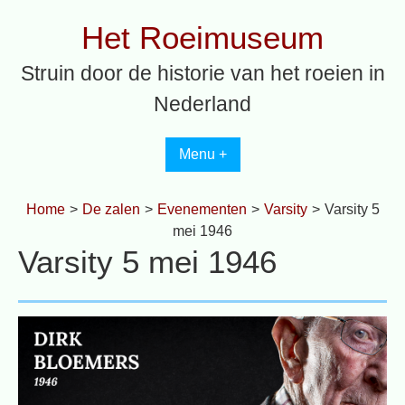
Spring
Het Roeimuseum
naar
inhoud
Struin door de historie van het roeien in
Nederland
Menu +
Home
>
De zalen
>
Evenementen
>
Varsity
>
Varsity 5
mei 1946
Varsity 5 mei 1946