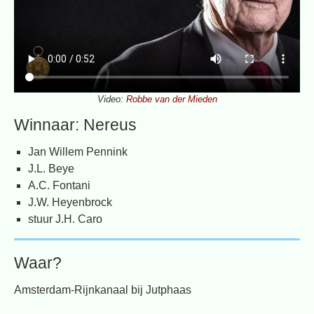
Video:
Robbe van der Mieden
Winnaar: Nereus
Jan Willem Pennink
J.L. Beye
A.C. Fontani
J.W. Heyenbrock
stuur J.H. Caro
Waar?
Amsterdam-Rijnkanaal bij Jutphaas