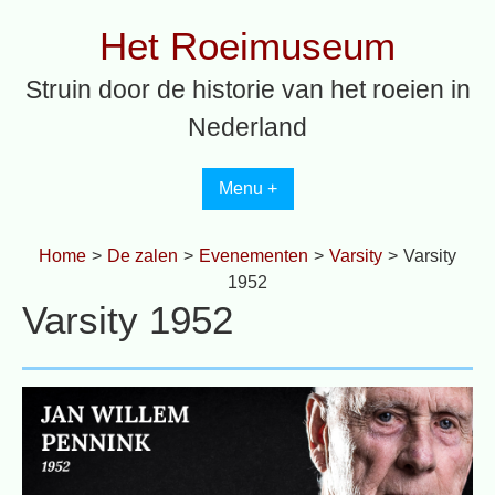
Spring
Het Roeimuseum
naar
inhoud
Struin door de historie van het roeien in
Nederland
Menu +
Home
>
De zalen
>
Evenementen
>
Varsity
>
Varsity
1952
Varsity 1952