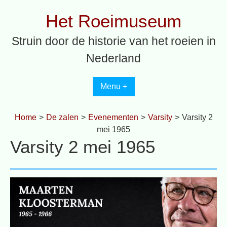
Spring
Het Roeimuseum
naar
inhoud
Struin door de historie van het roeien in
Nederland
Menu +
Home
>
De zalen
>
Evenementen
>
Varsity
>
Varsity 2
mei 1965
Varsity 2 mei 1965