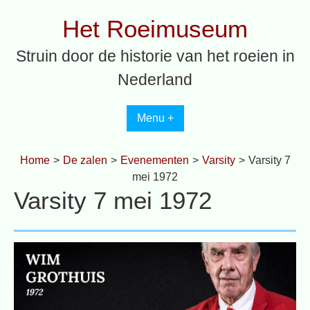
Spring
Het Roeimuseum
naar
inhoud
Struin door de historie van het roeien in
Nederland
Menu +
Home
>
De zalen
>
Evenementen
>
Varsity
>
Varsity 7
mei 1972
Varsity 7 mei 1972