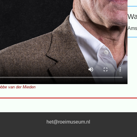
Wa
Ams
bbe van der Mieden
het@roeimuseum.nl