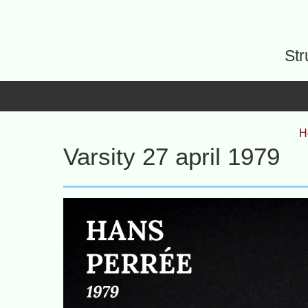
Spring
naar
inhoud
Str
H
Varsity 27 april 1979