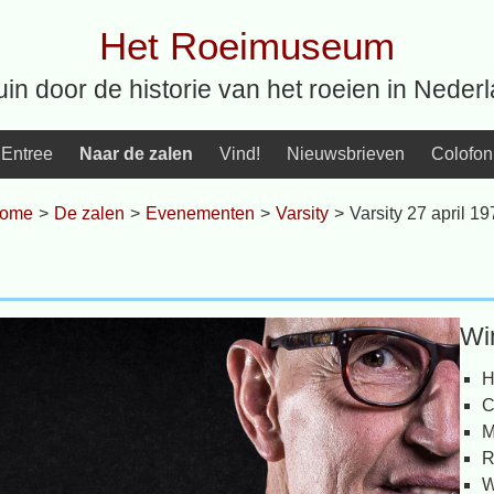
Het Roeimuseum
uin door de historie van het roeien in Neder
Entree
Naar de zalen
Vind!
Nieuwsbrieven
Colofon
ome
>
De zalen
>
Evenementen
>
Varsity
>
Varsity 27 april 19
Wi
H
C
M
R
W