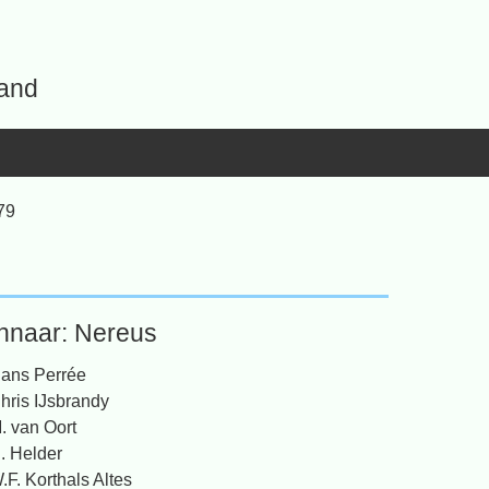
land
79
nnaar: Nereus
ans Perrée
hris IJsbrandy
. van Oort
. Helder
.F. Korthals Altes