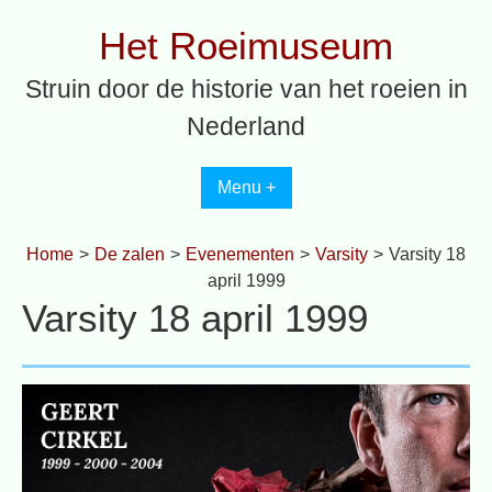
Spring
Het Roeimuseum
naar
inhoud
Struin door de historie van het roeien in
Nederland
Menu +
Home
>
De zalen
>
Evenementen
>
Varsity
>
Varsity 18
april 1999
Varsity 18 april 1999