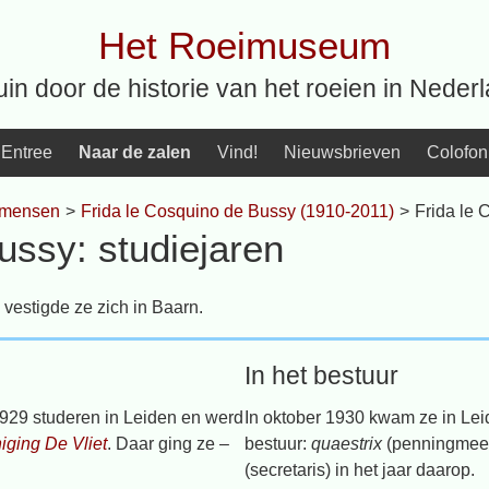
Het Roeimuseum
uin door de historie van het roeien in Neder
Entree
Naar de zalen
Vind!
Nieuwsbrieven
Colofon
 mensen
>
Frida le Cosquino de Bussy (1910-2011)
>
Frida le 
ussy: studiejaren
vestigde ze zich in Baarn.
In het bestuur
 1929 studeren in Leiden en werd
In oktober 1930 kwam ze in Leid
iging De Vliet
. Daar ging ze –
bestuur:
quaestrix
(penningmees
(secretaris) in het jaar daarop.