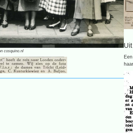
Ui
on cosquino.nl
Een 
haar