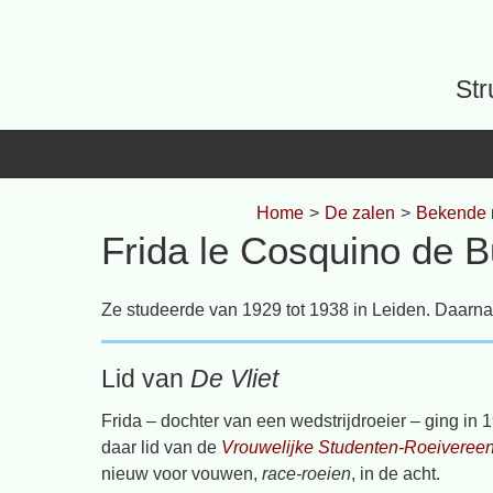
Spring
naar
inhoud
Str
Home
>
De zalen
>
Bekende
Frida le Cosquino de B
Ze studeerde van 1929 tot 1938 in Leiden. Daarna 
Lid van
De Vliet
Frida – dochter van een wedstrijdroeier – ging in
daar lid van de
Vrouwelijke Studenten-Roeivereen
nieuw voor vouwen,
race-roeien
, in de acht.