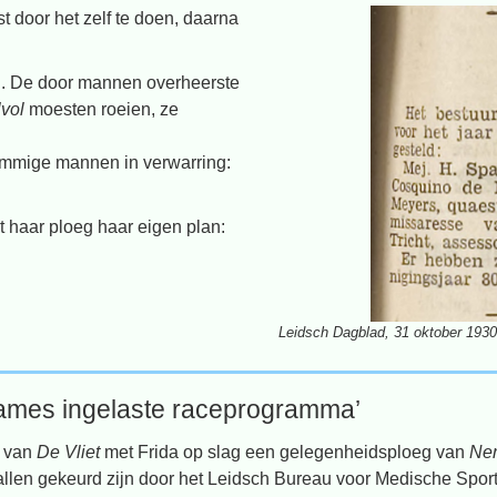
t door het zelf te doen, daarna
d. De door mannen overheerste
lvol
moesten roeien, ze
mmige mannen in verwarring:
et haar ploeg haar eigen plan:
Leidsch Dagblad, 31 oktober 1930
r dames ingelaste raceprogramma’
t van
De Vliet
met Frida op slag een gelegenheidsploeg van
Ne
allen gekeurd zijn door het Leidsch Bureau voor Medische Sport