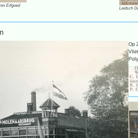
ron Erfgoed
Leidsch Da
en
Op 
Vlie
Poly