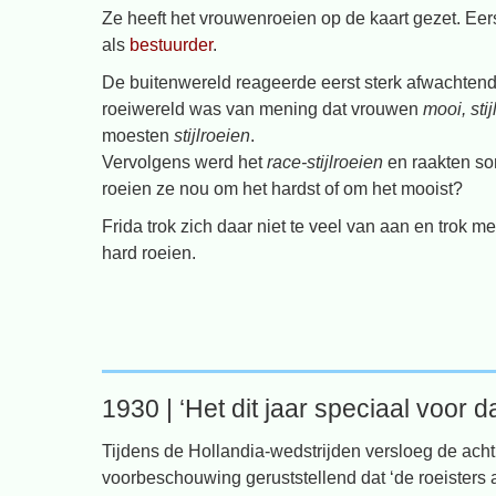
Ze heeft het vrouwenroeien op de kaart gezet. Eers
als
bestuurder
.
De buitenwereld reageerde eerst sterk afwachten
roeiwereld was van mening dat vrouwen
mooi, stij
moesten
stijlroeien
.
Vervolgens werd het
race-stijlroeien
en raakten so
roeien ze nou om het hardst of om het mooist?
Frida trok zich daar niet te veel van aan en trok m
hard roeien.
1930 | ‘Het dit jaar speciaal voo
Tijdens de Hollandia-wedstrijden versloeg de ach
voorbeschouwing geruststellend dat ‘de roeisters 