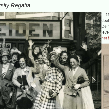
rsity Regatta
In 1
dee
De r
lev
het