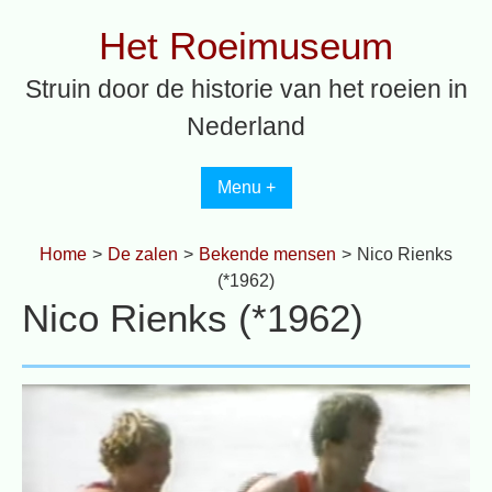
Spring
Het Roeimuseum
naar
inhoud
Struin door de historie van het roeien in
Nederland
Menu +
Home
>
De zalen
>
Bekende mensen
>
Nico Rienks
(*1962)
Nico Rienks (*1962)