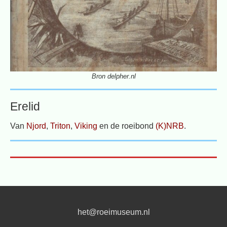
Bron delpher.nl
Erelid
Van
Njord
,
Triton
,
Viking
en de roeibond
(K)NRB
.
het@roeimuseum.nl