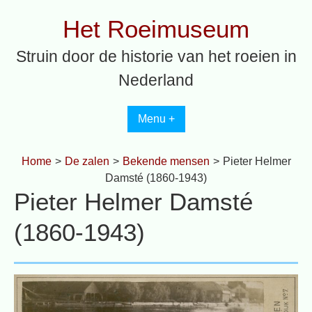
Spring
Het Roeimuseum
naar
inhoud
Struin door de historie van het roeien in
Nederland
Menu +
Home
>
De zalen
>
Bekende mensen
>
Pieter Helmer
Damsté (1860-1943)
Pieter Helmer Damsté
(1860-1943)