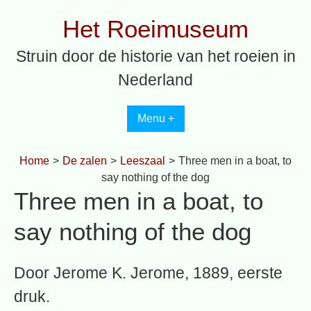
Spring
Het Roeimuseum
naar
inhoud
Struin door de historie van het roeien in
Nederland
Menu +
Home
>
De zalen
>
Leeszaal
>
Three men in a boat, to
say nothing of the dog
Three men in a boat, to
say nothing of the dog
Door Jerome K. Jerome, 1889, eerste
druk.