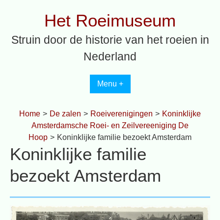
Spring
Het Roeimuseum
naar
inhoud
Struin door de historie van het roeien in
Nederland
Menu +
Home
>
De zalen
>
Roeiverenigingen
>
Koninklijke
Amsterdamsche Roei- en Zeilvereeniging De
Hoop
>
Koninklijke familie bezoekt Amsterdam
Koninklijke familie
bezoekt Amsterdam