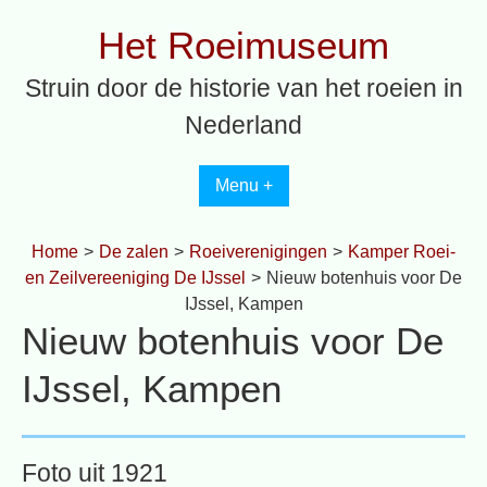
Spring
Het Roeimuseum
naar
inhoud
Struin door de historie van het roeien in
Nederland
Menu +
Home
>
De zalen
>
Roeiverenigingen
>
Kamper Roei-
en Zeilvereeniging De IJssel
>
Nieuw botenhuis voor De
IJssel, Kampen
Nieuw botenhuis voor De
IJssel, Kampen
Foto uit 1921