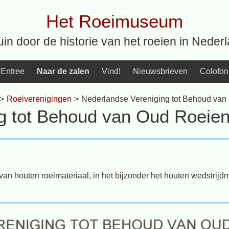
Het Roeimuseum
uin door de historie van het roeien in Neder
Entree
Naar de zalen
Vind!
Nieuwsbrieven
Colofon
>
Roeiverenigingen
>
Nederlandse Vereniging tot Behoud van
g tot Behoud van Oud Roeie
an houten roeimateriaal, in het bijzonder het houten wedstrijdm