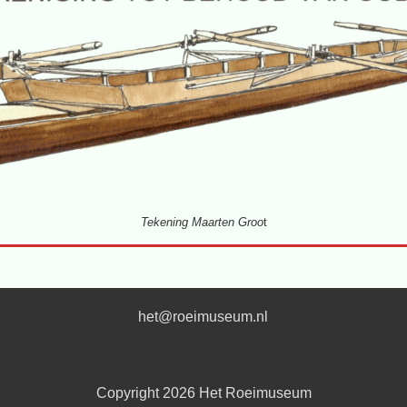
Tekening Maarten Groo
t
het@roeimuseum.nl
Copyright 2026
Het Roeimuseum