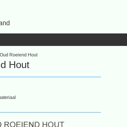
land
 Oud Roeiend Hout
nd Hout
ateriaal