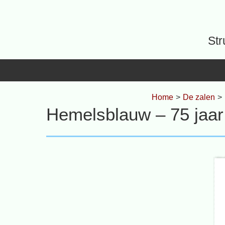
Spring
naar
inhoud
Str
Home
>
De zalen
>
Hemelsblauw – 75 jaar