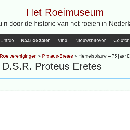
Het Roeimuseum
uin door de historie van het roeien in Neder
Entree
Naar de zalen
Vind!
Nieuwsbrieven
Colofon
Roeiverenigingen
>
Proteus-Eretes
>
Hemelsblauw – 75 jaar D
 D.S.R. Proteus Eretes