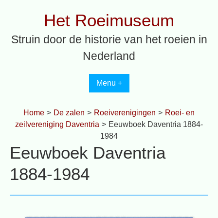
Spring
Het Roeimuseum
naar
inhoud
Struin door de historie van het roeien in
Nederland
Menu +
Home
>
De zalen
>
Roeiverenigingen
>
Roei- en
zeilvereniging Daventria
>
Eeuwboek Daventria 1884-
1984
Eeuwboek Daventria
1884-1984