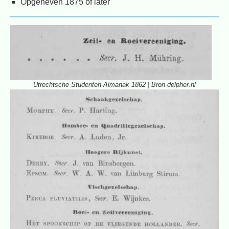
Opgeheven 1875 of later
Utrechtsche Studenten-Almanak 1862 | Bron delpher.nl