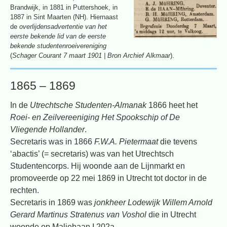
Brandwijk, in 1881 in Puttershoek, in
1887 in Sint Maarten (NH). Hiernaast
de
overlijdensadvertentie van het
eerste bekende lid van de eerste
bekende studentenroeivereniging
(
Schager Courant 7 maart 1901 | Bron Archief Alkmaar
).
1865 – 1869
In de
Utrechtsche Studenten-Almanak
1866 heet het
Roei- en Zeilvereeniging Het Spookschip of De
Vliegende Hollander
.
Secretaris was in 1866
F.W.A. Pietermaat
die tevens
‘abactis’ (= secretaris) was van het Utrechtsch
Studentencorps. Hij woonde aan de Lijnmarkt en
promoveerde op 22 mei 1869 in Utrecht tot doctor in de
rechten.
Secretaris in 1869 was
jonkheer Lodewijk Willem Arnold
Gerard Martinus Stratenus van Voshol
die in Utrecht
woonde op Maliebaan I 202a.