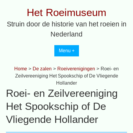
Spring
Het Roeimuseum
naar
inhoud
Struin door de historie van het roeien in
Nederland
Menu +
Home
>
De zalen
>
Roeiverenigingen
>
Roei- en
Zeilvereeniging Het Spookschip of De Vliegende
Hollander
Roei- en Zeilvereeniging
Het Spookschip of De
Vliegende Hollander