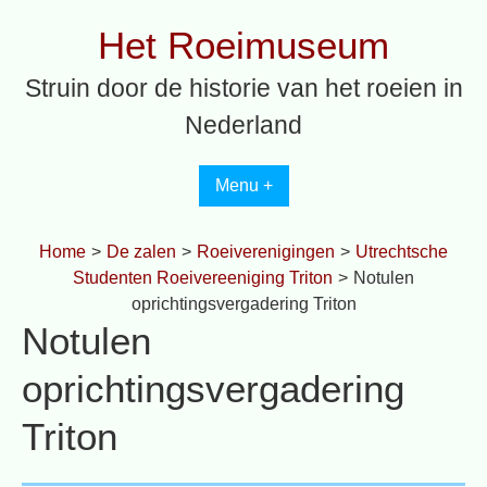
Spring
Het Roeimuseum
naar
inhoud
Struin door de historie van het roeien in
Nederland
Menu +
Home
>
De zalen
>
Roeiverenigingen
>
Utrechtsche
Studenten Roeivereeniging Triton
>
Notulen
oprichtingsvergadering Triton
Notulen
oprichtingsvergadering
Triton