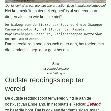
De ‘lancering’ is een toeristische attractie | Bron immaterieelerfgoed.nl
Het kenmerk ‘immaterieel erfgoed’ is al verleend aan
dingen als – en wie kent ze niet?:
De Bidweg van de Sterre der Zee, de Grote Zwaagse 
Carnavalsoptocht, het Slurpen van Papeda, 
Papierscheppen Doesburg, Papierscheppen Rotterdam 
en Het Waterwonen
Dan spreekt zo’n boot ons toch meer aan, het roeien met
die tienriemssloep, daar gaat het om.
Bron
museumreddingboot-
terschelling.nl
Oudste reddingssloep ter
wereld
De oudste reddingsboot ter wereld vind je aan de
oostkust van Engeland, in het plaatsje Redcar.
Zetland
,
zo heet die boot. Dat is ook een tienriems sloep, maar