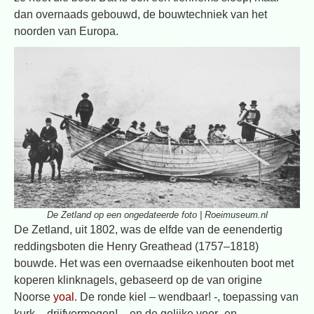
dan overnaads gebouwd, de bouwtechniek van het
noorden van Europa.
De Zetland op een ongedateerde foto | Roeimuseum.nl
De Zetland, uit 1802, was de elfde van de eenendertig
reddingsboten die Henry Greathead (1757–1818)
bouwde. Het was een overnaadse eikenhouten boot met
koperen klinknagels, gebaseerd op de van origine
Noorse
yoal
. De ronde kiel – wendbaar! -, toepassing van
kurk – drijfvermogen! – en de gelijke voor- en