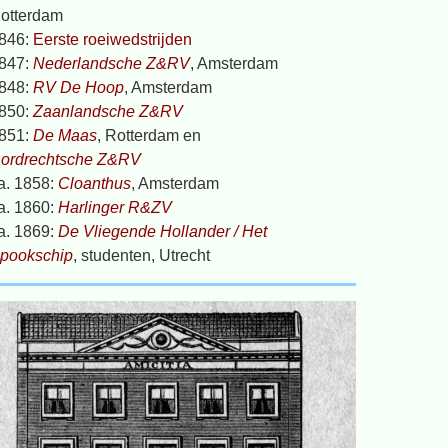
otterdam
846:
Eerste roeiwedstrijden
847:
Nederlandsche Z&RV
, Amsterdam
848:
RV De Hoop
, Amsterdam
850:
Zaanlandsche Z&RV
851:
De Maas
, Rotterdam en
ordrechtsche Z&RV
a. 1858:
Cloanthus
, Amsterdam
a. 1860:
Harlinger R&ZV
a. 1869:
De Vliegende Hollander / Het
pookschip
, studenten, Utrecht