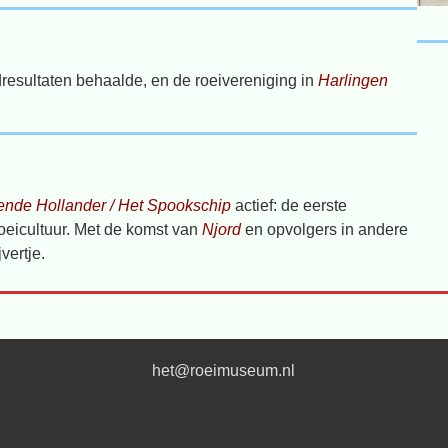
dresultaten behaalde, en de roeivereniging in
Harlingen
ende Hollander / Het Spookschip
actief: de eerste
oeicultuur. Met de komst van
Njord
en opvolgers in andere
vertje.
het@roeimuseum.nl