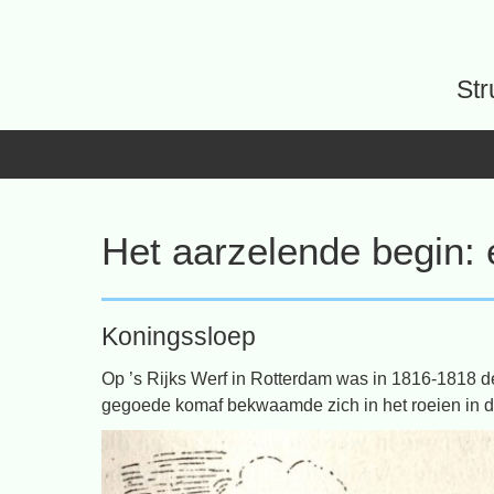
Spring
naar
inhoud
Str
Het aarzelende begin: 
Koningssloep
Op ’s Rijks Werf in Rotterdam was in 1816-1818 
gegoede komaf bekwaamde zich in het roeien in die