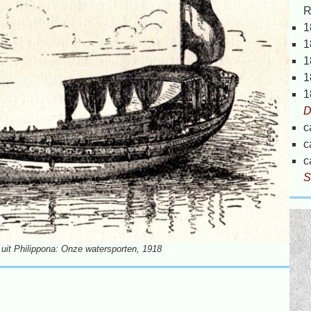
R
1
1
1
1
1
D
c
c
c
S
 uit Philippona: Onze watersporten, 1918