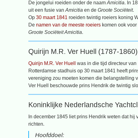
De jongelui roeiden onder de naam
Amicitia
. In 
uit een fusie van
Amicitia
en de
Groote Sociëteit
.
Op
30 maart 1841
roeiden twintig roeiers koning W
De
namen van de meeste roeiers
komen ook voor o
Groote Sociëteit Amicitia
.
Quirijn M.R. Ver Huell (1787-1860)
Quirijn M.R. Ver Huell
was in die tijd directeur van 
Rotterdamse stadhuis op 30 maart 1841 heeft prin
vereniging zou moeten komen die belangstelling 
Ver Huell beschouwde prins Hendrik de twintig sloe
Koninklijke Nederlandsche Yachtc
In december 1845 liet prins Hendrik weten dat hij
richten.
Hoofddoel: