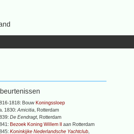
land
beurtenissen
816-1818: Bouw
Koningssloep
a. 1830:
Amicitia
, Rotterdam
839:
De Eendragt
, Rotterdam
841:
Bezoek Koning Willem II
aan Rotterdam
845:
Koninkijke Nederlandsche Yachtclub
,