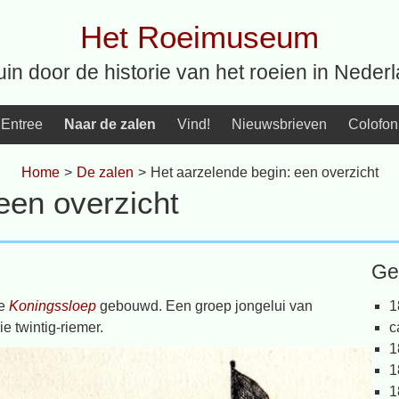
Het Roeimuseum
uin door de historie van het roeien in Neder
Entree
Naar de zalen
Vind!
Nieuwsbrieven
Colofon
Home
>
De zalen
>
Het aarzelende begin: een overzicht
een overzicht
Ge
de
Koningssloep
gebouwd. Een groep jongelui van
1
 twintig-riemer.
c
1
1
1